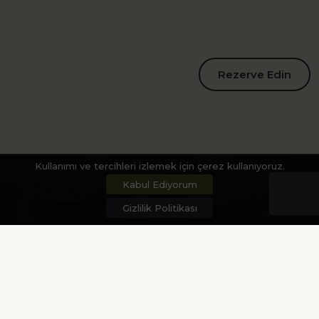
Rezerve Edin
Kullanımı ve tercihleri izlemek için çerez kullanıyoruz.
Kabul Ediyorum
Gizlilik Politikası
Bize Ulaşın
Akyol, Atatürk Blv. No:34, 27010 Şahinbey/Gaziantep
tugcan@tugcanhotel.com.tr
0 (342) 220 43 23