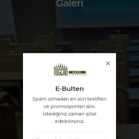
Galeri
E-Bulten
Spam olmadan en son teklifleri
ve promosyonları alın.
İstediğiniz zaman iptal
edebilirsiniz.