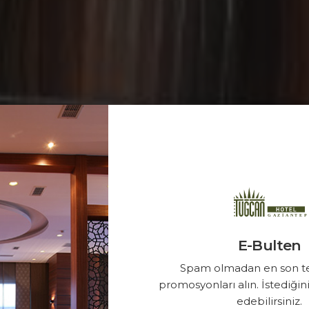
E-Bulten
Spam olmadan en son tek
promosyonları alın. İstediğin
edebilirsiniz.