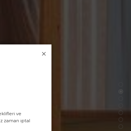
lifleri ve
iz zaman iptal