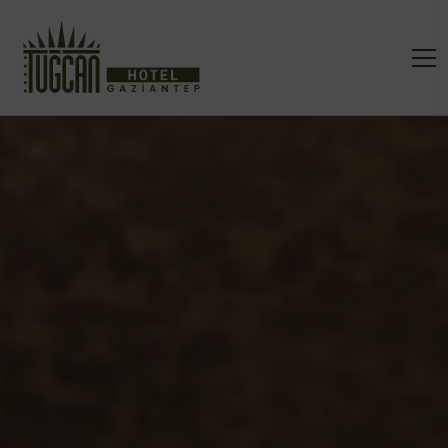
Warning
: Undefined variable $kid in
/home/tugcanho/domains/tugcanhotel.com.tr/public_h
on line
29